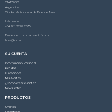
C1417FOO
Argentina
Ciudad Autonoma de Buenos Aires
Llámenos:
+54 9 11 2299 2635
Envíenos un correo electrónico:
hola@ncl.ar
SU CUENTA
Información Personal
Pedidos
Direcciones
Mis Alertas
¿Cómo crear cuenta?
News letter
PRODUCTOS
Ofertas
Novedades