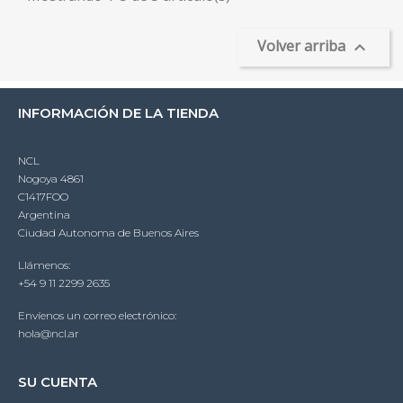
Volver arriba

INFORMACIÓN DE LA TIENDA
NCL
Nogoya 4861
C1417FOO
Argentina
Ciudad Autonoma de Buenos Aires
Llámenos:
+54 9 11 2299 2635
Envíenos un correo electrónico:
hola@ncl.ar
SU CUENTA