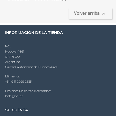
Volver arriba

INFORMACIÓN DE LA TIENDA
NCL
Nogoya 4861
C1417FOO
Argentina
Ciudad Autonoma de Buenos Aires
Llámenos:
+54 9 11 2299 2635
Envíenos un correo electrónico:
hola@ncl.ar
SU CUENTA