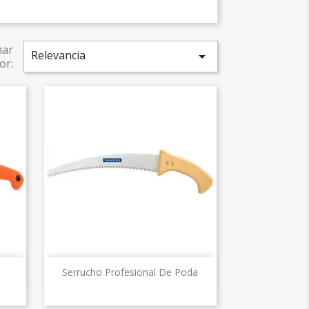
nar
Relevancia

or:
Vista rápida

Serrucho Profesional De Poda