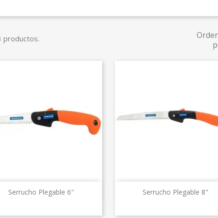
Orde
 productos.
p
Vista rápida
Vista rápida


Serrucho Plegable 6"
Serrucho Plegable 8"