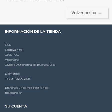
Volver arriba

INFORMACIÓN DE LA TIENDA
NCL
Nogoya 4861
C1417FOO
Argentina
Ciudad Autonoma de Buenos Aires
Llámenos:
+54 9 11 2299 2635
Envíenos un correo electrónico:
hola@ncl.ar
SU CUENTA