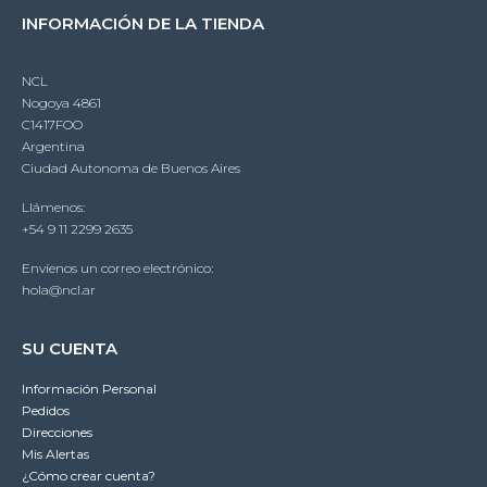
INFORMACIÓN DE LA TIENDA
NCL
Nogoya 4861
C1417FOO
Argentina
Ciudad Autonoma de Buenos Aires
Llámenos:
+54 9 11 2299 2635
Envíenos un correo electrónico:
hola@ncl.ar
SU CUENTA
Información Personal
Pedidos
Direcciones
Mis Alertas
¿Cómo crear cuenta?